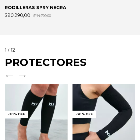
RODILLERAS SPRY NEGRA
$80.290,00
$114.700,00
1
/
12
PROTECTORES
-
30
%
OFF
-
30
%
OFF