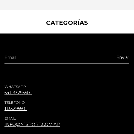
CATEGORÍAS
WHATSAPP
541133295501
TELÉFONO
1133295501
EMAIL
INFO@N1SPORT.COM.AR