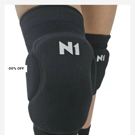
-
30
%
OFF