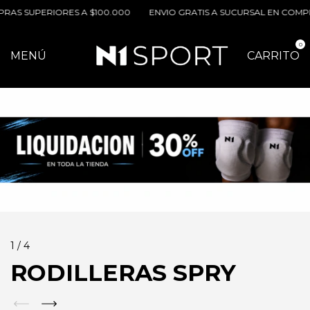
UPERIORES A $100.000
ENVIO GRATIS A SUCURSAL EN COMPRAS SU
0
MENÚ
CARRITO
1
/
4
RODILLERAS SPRY